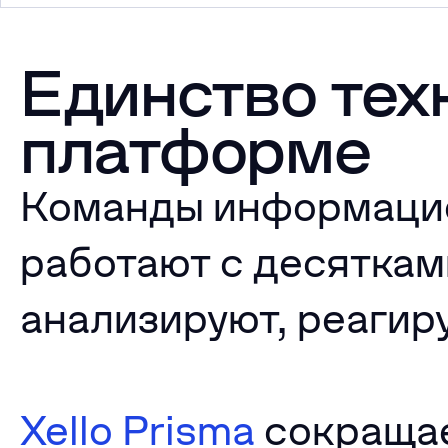
Единство тех
платформе
Команды информацио
работают с десяткам
анализируют, реагир
Xello Prisma
сокращае