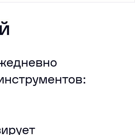
й
ежедневно
 инструментов:
зирует