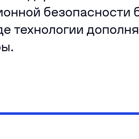
онной безопасности 
де технологии дополня
ры.