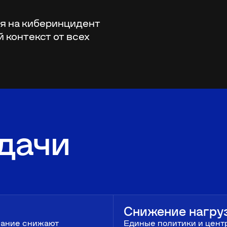
ия на киберинцидент
 контекст от всех
дачи
Снижение нагруз
вание снижают
Единые политики и цен