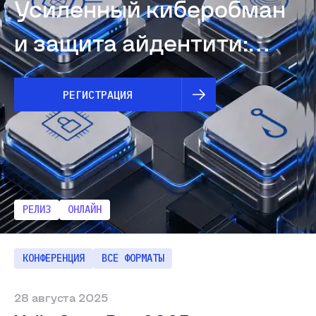
Усиленный киберобман
и защита айдентити:
превентивные сценарии
РЕГИСТРАЦИЯ
в Xello Prisma 6.0
РЕЛИЗ
ОНЛАЙН
КОНФЕРЕНЦИЯ
ВСЕ ФОРМАТЫ
28 августа 2025