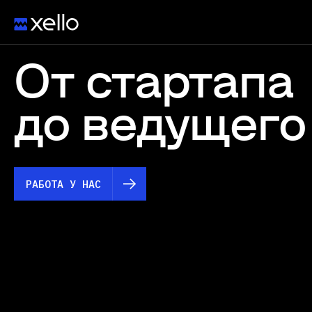
От стартап
до ведущего
РАБОТА У НАС