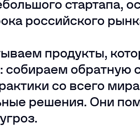
ебольшого стартапа, о
грока российского ры
ываем продукты, кото
: собираем обратную с
рактики со всего мира
ьные решения. Они по
угроз.