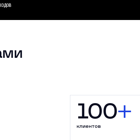
ХОДОВ
ками
100
+
клиентов