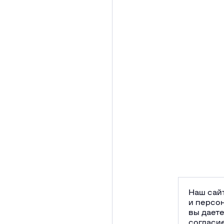
Наш сайт
и персо
вы дает
согласи